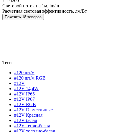
6200
Световой поток на 1м, lm/m
Расчетная световая эффективность, лм/Вт
Показать 18 товаров
Теги
#120 шт/м
#120 шт/м RGB
#12V
#12V 14,4W
#12V IP65
#12V IP67
#12V RGB
#12V Герметичные
#12V Красная
#12V белая
#12V тепло-белая
#12V холодно-белая