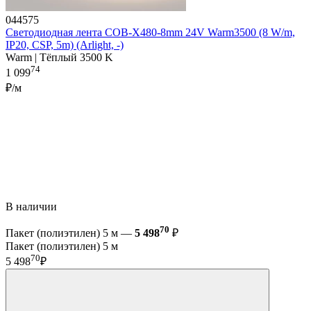
044575
Светодиодная лента COB-X480-8mm 24V Warm3500 (8 W/m,
IP20, CSP, 5m) (Arlight, -)
Warm | Тёплый 3500 K
74
1 099
₽/м
В наличии
70
Пакет (полиэтилен) 5 м —
5 498
₽
Пакет (полиэтилен) 5 м
70
5 498
₽