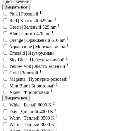
Цвет свечения
Выбрать все
1
Pink | Розовый
1
Red | Красный 625 nm
1
Green | Зелёный 525 nm
1
Blue | Синий 470 nm
1
Orange | Оранжевый 610 nm
1
Aquamarine | Морская волна
1
Emerald | Изумрудный
1
Sky Blue | Небесно-голубой
1
Yellow Volt | Жёлто-зелёный
1
Gold | Золотой
1
Magenta | Пурпурно-розовый
1
Mint Blue | Бирюзовый
1
Violet | Фиолетовый
Выбрать все
1
White | Белый 6000 K
1
Day | Дневной 4000 K
1
Warm | Тёплый 3500 K
1
Warm | Тёплый 3000 K
1