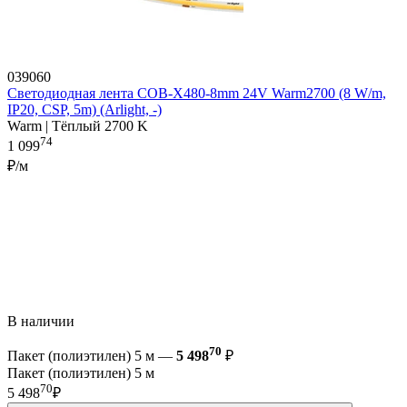
039060
Светодиодная лента COB-X480-8mm 24V Warm2700 (8 W/m,
IP20, CSP, 5m) (Arlight, -)
Warm | Тёплый 2700 K
74
1 099
₽/м
В наличии
70
Пакет (полиэтилен) 5 м —
5 498
₽
Пакет (полиэтилен) 5 м
70
5 498
₽