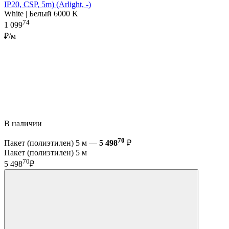
IP20, CSP, 5m) (Arlight, -)
White | Белый 6000 K
74
1 099
₽/м
В наличии
70
Пакет (полиэтилен) 5 м —
5 498
₽
Пакет (полиэтилен) 5 м
70
5 498
₽