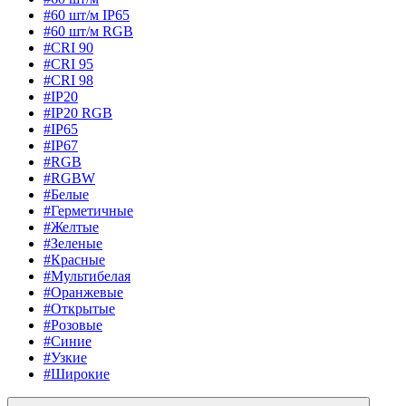
#60 шт/м IP65
#60 шт/м RGB
#CRI 90
#CRI 95
#CRI 98
#IP20
#IP20 RGB
#IP65
#IP67
#RGB
#RGBW
#Белые
#Герметичные
#Желтые
#Зеленые
#Красные
#Мультибелая
#Оранжевые
#Открытые
#Розовые
#Синие
#Узкие
#Широкие