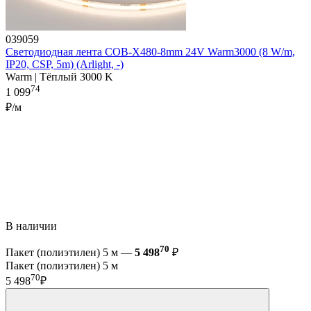
039059
Светодиодная лента COB-X480-8mm 24V Warm3000 (8 W/m,
IP20, CSP, 5m) (Arlight, -)
Warm | Тёплый 3000 K
74
1 099
₽/м
В наличии
70
Пакет (полиэтилен) 5 м —
5 498
₽
Пакет (полиэтилен) 5 м
70
5 498
₽