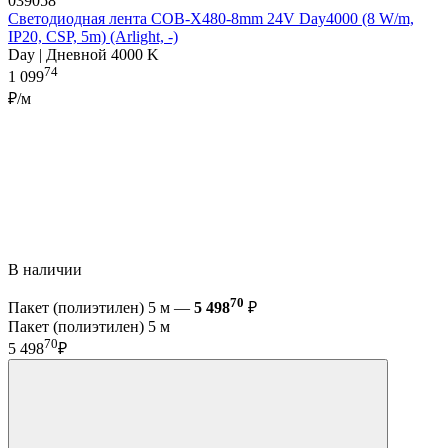
039058
Светодиодная лента COB-X480-8mm 24V Day4000 (8 W/m,
IP20, CSP, 5m) (Arlight, -)
Day | Дневной 4000 K
74
1 099
₽/м
В наличии
70
Пакет (полиэтилен) 5 м —
5 498
₽
Пакет (полиэтилен) 5 м
70
5 498
₽