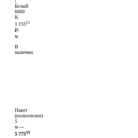
|
Белый
6000
K
11
1 155
₽/
м
В
наличии
Пакет
(полиэтилен)
5
м —
55
5 775