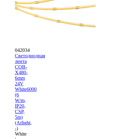
042034
Светодиодная
лента
COB-
X480-
6mm
24V
White6000
(6
W/m,
IP20,
CSP,
5m)
(Arlight,
-)
White