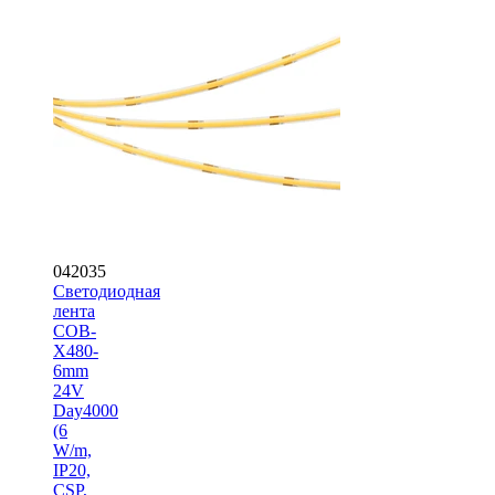
042035
Светодиодная
лента
COB-
X480-
6mm
24V
Day4000
(6
W/m,
IP20,
CSP,