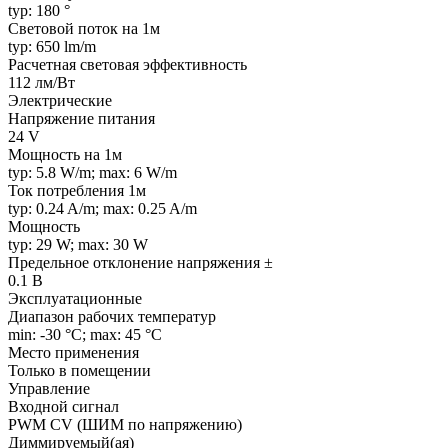
typ: 180 °
Световой поток на 1м
typ: 650 lm/m
Расчетная световая эффективность
112 лм/Вт
Электрические
Напряжение питания
24 V
Мощность на 1м
typ: 5.8 W/m; max: 6 W/m
Ток потребления 1м
typ: 0.24 A/m; max: 0.25 A/m
Мощность
typ: 29 W; max: 30 W
Предельное отклонение напряжения ±
0.1 В
Эксплуатационные
Диапазон рабочих температур
min: -30 °C; max: 45 °C
Место применения
Только в помещении
Управление
Входной сигнал
PWM СV (ШИМ по напряжению)
Диммируемый(ая)