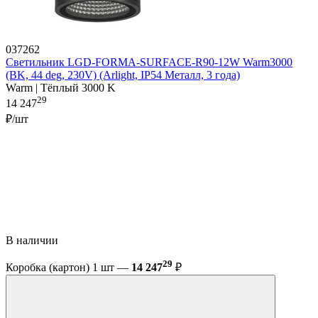
037262
Светильник LGD-FORMA-SURFACE-R90-12W Warm3000
(BK, 44 deg, 230V) (Arlight, IP54 Металл, 3 года)
Warm | Тёплый 3000 K
29
14 247
₽/шт
В наличии
29
Коробка (картон) 1 шт —
14 247
₽