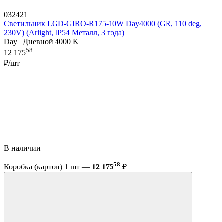
032421
Светильник LGD-GIRO-R175-10W Day4000 (GR, 110 deg,
230V) (Arlight, IP54 Металл, 3 года)
Day | Дневной 4000 K
58
12 175
₽/шт
В наличии
58
Коробка (картон) 1 шт —
12 175
₽