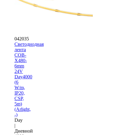
042035
Светодиодная
лента
COB-
X480-
6mm
24V
Day4000
(6
W/m,
IP20,
CSP,
5m)
(Arlight,
-)
Day
|
Дневной