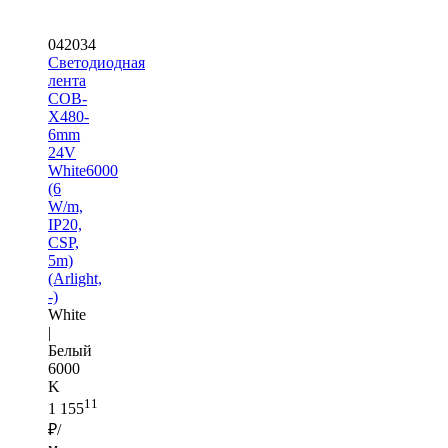
042034
Светодиодная
лента
COB-
X480-
6mm
24V
White6000
(6
W/m,
IP20,
CSP,
5m)
(Arlight,
-)
White
|
Белый
6000
K
11
1 155
₽/