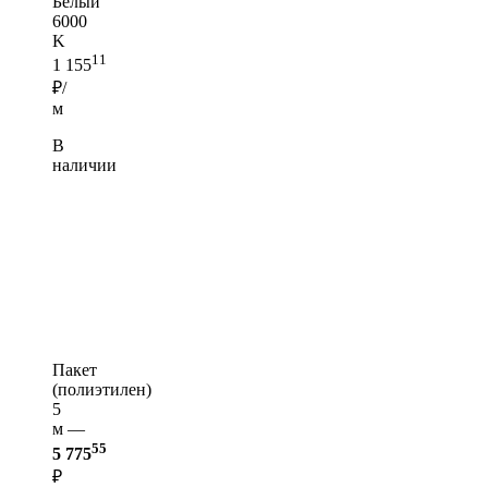
Белый
6000
K
11
1 155
₽/
м
В
наличии
Пакет
(полиэтилен)
5
м —
55
5 775
₽