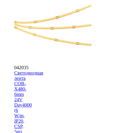
042035
Светодиодная
лента
COB-
X480-
6mm
24V
Day4000
(6
W/m,
IP20,
CSP,
5m)