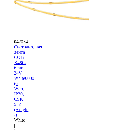
042034
Светодиодная
лента
COB-
X480-
6mm
24V
White6000
(6
W/m,
IP20,
CSP,
5m)
(Arlight,
-)
White
|