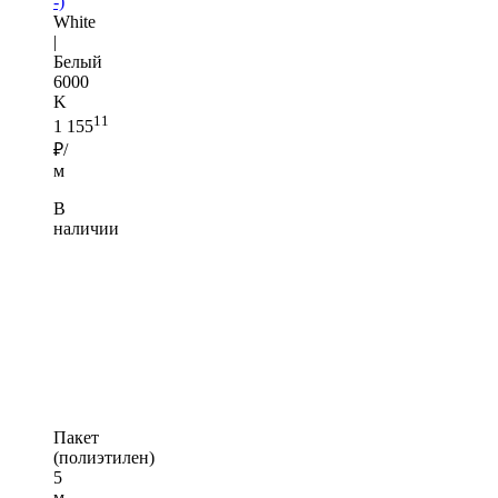
-)
White
|
Белый
6000
K
11
1 155
₽/
м
В
наличии
Пакет
(полиэтилен)
5
м —