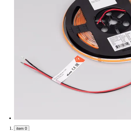
item 0