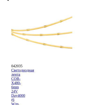
042035
Светодиодная
лента
COB-
X480-
6mm
24V
Day4000
(6
W/m,