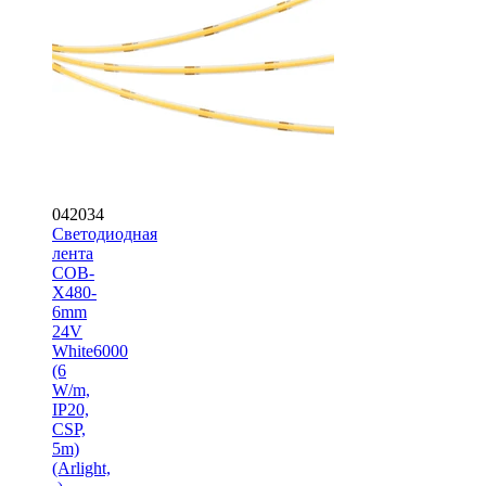
042034
Светодиодная
лента
COB-
X480-
6mm
24V
White6000
(6
W/m,
IP20,
CSP,
5m)
(Arlight,