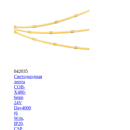
042035
Светодиодная
лента
COB-
X480-
6mm
24V
Day4000
(6
W/m,
IP20,
CSP,