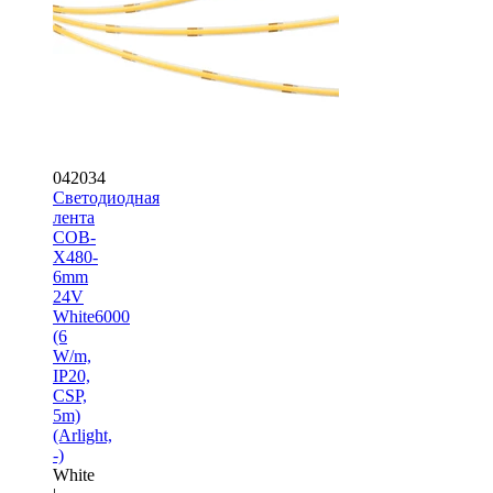
042034
Светодиодная
лента
COB-
X480-
6mm
24V
White6000
(6
W/m,
IP20,
CSP,
5m)
(Arlight,
-)
White