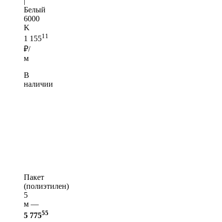
|
Белый
6000
K
11
1 155
₽/
м
В
наличии
Пакет
(полиэтилен)
5
м —
55
5 775