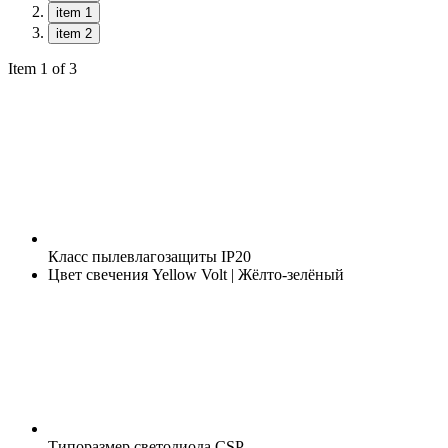
item 1
item 2
Item 1 of 3
Класс пылевлагозащиты
IP20
Цвет свечения
Yellow Volt | Жёлто-зелёный
Типоразмер светодиода
CSP