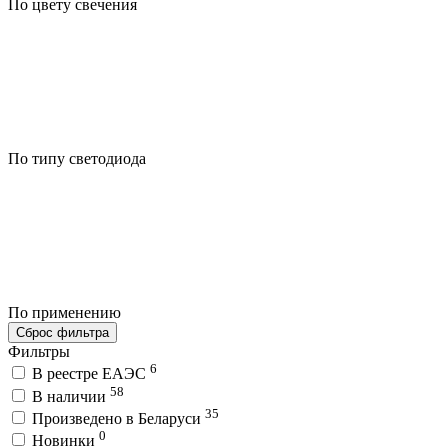
По цвету свечения
По типу светодиода
По применению
Сброс фильтра
Фильтры
6
В реестре ЕАЭС
58
В наличии
35
Произведено в Беларуси
0
Новинки