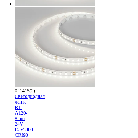
021415(2)
Светодиодная
лента
RT-
A120-
8mm
24V
Day5000
CRI98