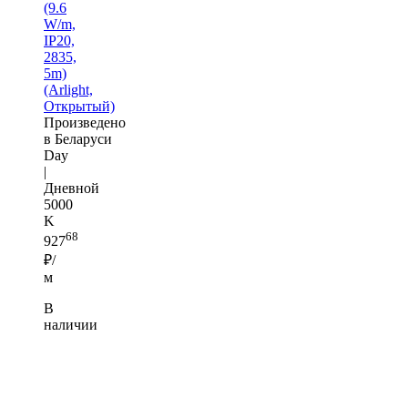
(9.6
W/m,
IP20,
2835,
5m)
(Arlight,
Открытый)
Произведено
в Беларуси
Day
|
Дневной
5000
K
68
927
₽/
м
В
наличии