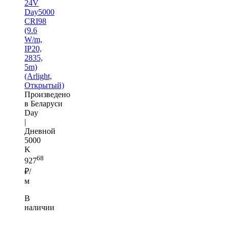
24V
Day5000
CRI98
(9.6
W/m,
IP20,
2835,
5m)
(Arlight,
Открытый)
Произведено
в Беларуси
Day
|
Дневной
5000
K
68
927
₽/
м
В
наличии