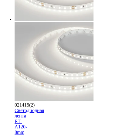
021415(2)
Светодиодная
лента
RT-
A120-
8mm