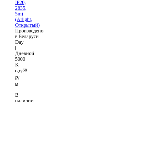
IP20,
2835,
5m)
(Arlight,
Открытый)
Произведено
в Беларуси
Day
|
Дневной
5000
K
68
927
₽/
м
В
наличии