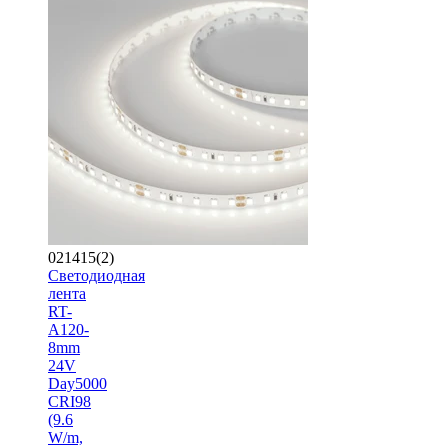
021415(2)
Светодиодная
лента
RT-
A120-
8mm
24V
Day5000
CRI98
(9.6
W/m,