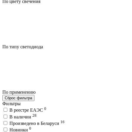
По цвету свечения
По типу светодиода
По применению
Сброс фильтра
Фильтры
0
В реестре ЕАЭС
28
В наличии
16
Произведено в Беларуси
0
Новинки