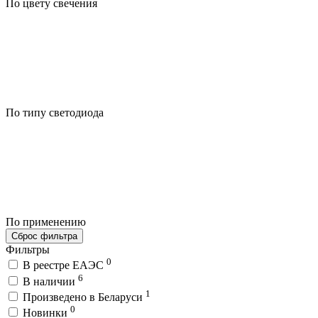
По цвету свечения
По типу светодиода
По применению
Сброс фильтра
Фильтры
0
В реестре ЕАЭС
6
В наличии
1
Произведено в Беларуси
0
Новинки