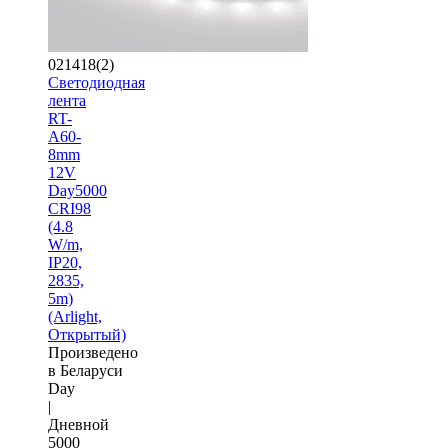
021418(2)
Светодиодная
лента
RT-
A60-
8mm
12V
Day5000
CRI98
(4.8
W/m,
IP20,
2835,
5m)
(Arlight,
Открытый)
Произведено
в Беларуси
Day
|
Дневной
5000