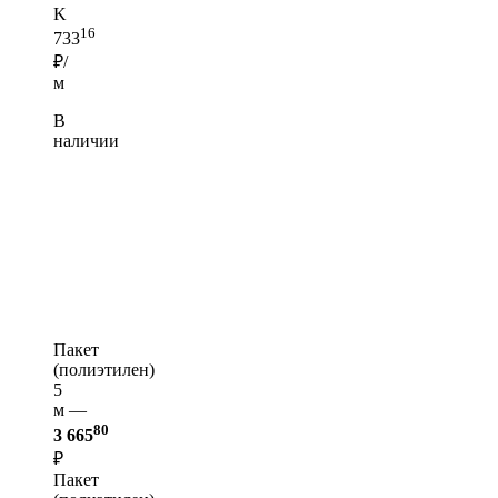
K
16
733
₽/
м
В
наличии
Пакет
(полиэтилен)
5
м —
80
3 665
₽
Пакет