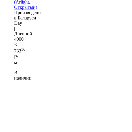
(Arlight,
Открытый)
Произведено
в Беларуси
Day
|
Дневной
4000
K
16
733
₽/
м
В
наличии