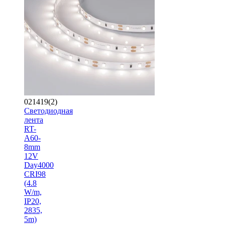
021419(2)
Светодиодная
лента
RT-
A60-
8mm
12V
Day4000
CRI98
(4.8
W/m,
IP20,
2835,
5m)