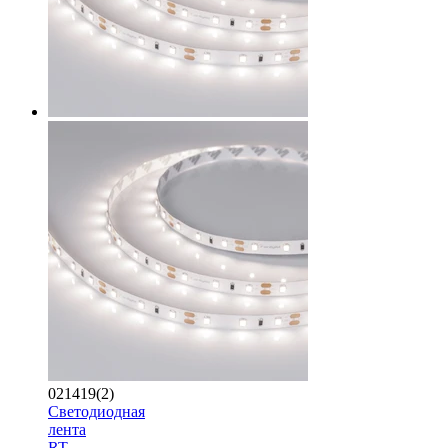
021419(2)
Светодиодная
лента
RT-