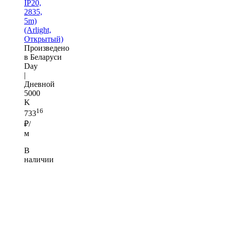
IP20,
2835,
5m)
(Arlight,
Открытый)
Произведено
в Беларуси
Day
|
Дневной
5000
K
16
733
₽/
м
В
наличии