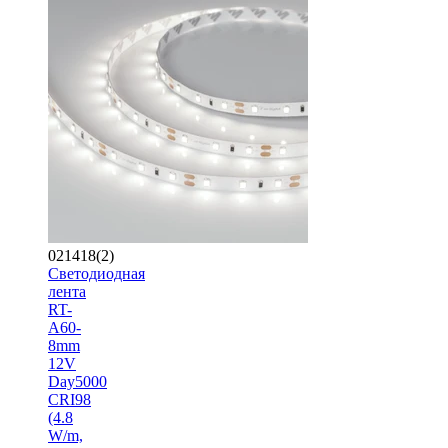
021418(2)
Светодиодная
лента
RT-
A60-
8mm
12V
Day5000
CRI98
(4.8
W/m,