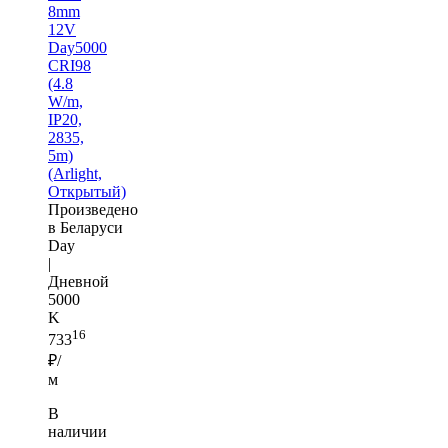
8mm
12V
Day5000
CRI98
(4.8
W/m,
IP20,
2835,
5m)
(Arlight,
Открытый)
Произведено
в Беларуси
Day
|
Дневной
5000
K
16
733
₽/
м
В
наличии