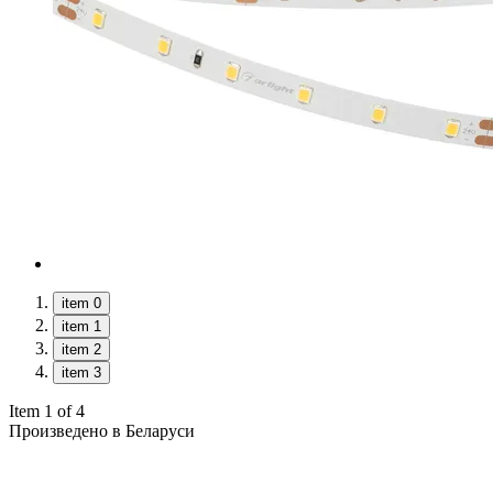
item 0
item 1
item 2
item 3
Item 1 of 4
Произведено в Беларуси