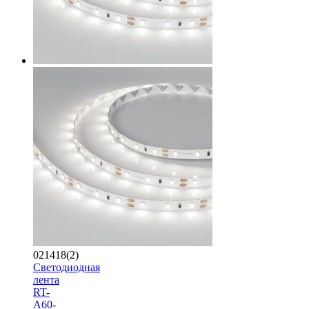
021418(2)
Светодиодная
лента
RT-
A60-