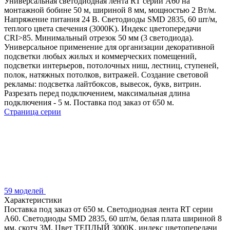
Универсальная светодиодная лента RT серии A60 на
монтажной бобине 50 м, шириной 8 мм, мощностью 2 Вт/м.
Напряжение питания 24 В. Светодиоды SMD 2835, 60 шт/м,
теплого цвета свечения (3000K). Индекс цветопередачи
CRI>85. Минимальный отрезок 50 мм (3 светодиода).
Универсальное применение для организации декоративной
подсветки любых жилых и коммерческих помещений,
подсветки интерьеров, потолочных ниш, лестниц, ступеней,
полок, натяжных потолков, витражей. Создание световой
рекламы: подсветка лайтбоксов, вывесок, букв, витрин.
Разрезать перед подключением, максимальная длина
подключения - 5 м. Поставка под заказ от 650 м.
Страница серии
59 моделей
Характеристики
Поставка под заказ от 650 м. Светодиодная лента RT серии
A60. Светодиоды SMD 2835, 60 шт/м, белая плата шириной 8
мм, скотч 3M. Цвет ТЕПЛЫЙ 3000K, индекс цветопередачи