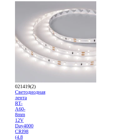
021419(2)
Светодиодная
лента
RT-
A60-
8mm
12V
Day4000
CRI98
(4.8