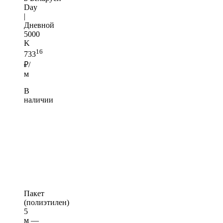
Day
|
Дневной
5000
K
16
733
₽/
м
В
наличии
Пакет
(полиэтилен)
5
м —