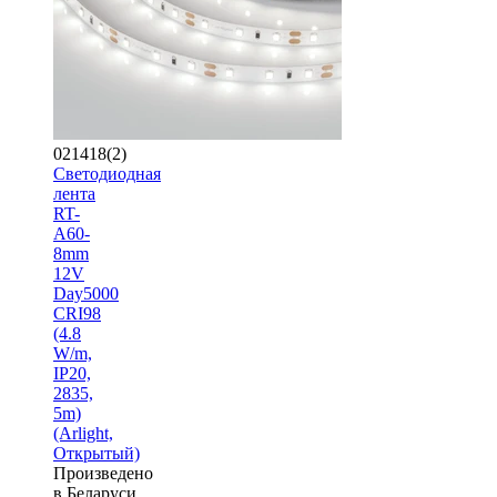
021418(2)
Светодиодная
лента
RT-
A60-
8mm
12V
Day5000
CRI98
(4.8
W/m,
IP20,
2835,
5m)
(Arlight,
Открытый)
Произведено
в Беларуси