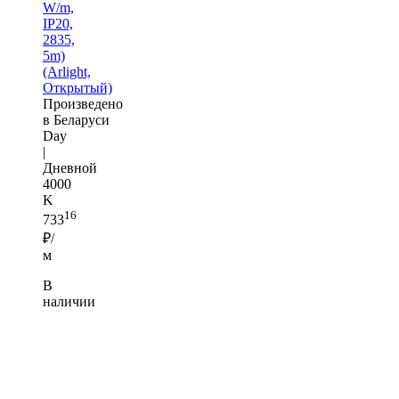
W/m,
IP20,
2835,
5m)
(Arlight,
Открытый)
Произведено
в Беларуси
Day
|
Дневной
4000
K
16
733
₽/
м
В
наличии