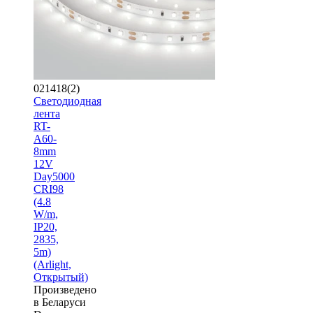
021418(2)
Светодиодная
лента
RT-
A60-
8mm
12V
Day5000
CRI98
(4.8
W/m,
IP20,
2835,
5m)
(Arlight,
Открытый)
Произведено
в Беларуси