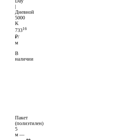
Day
|
Дневной
5000
K
16
733
₽/
м
В
наличии
Пакет
(полиэтилен)
5
м —
80