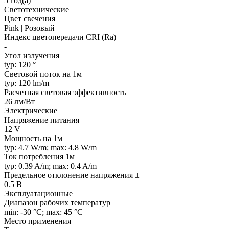
5 год(а)
Светотехнические
Цвет свечения
Pink | Розовый
Индекс цветопередачи CRI (Ra)
-
Угол излучения
typ: 120 °
Световой поток на 1м
typ: 120 lm/m
Расчетная световая эффективность
26 лм/Вт
Электрические
Напряжение питания
12 V
Мощность на 1м
typ: 4.7 W/m; max: 4.8 W/m
Ток потребления 1м
typ: 0.39 A/m; max: 0.4 A/m
Предельное отклонение напряжения ±
0.5 В
Эксплуатационные
Диапазон рабочих температур
min: -30 °C; max: 45 °C
Место применения