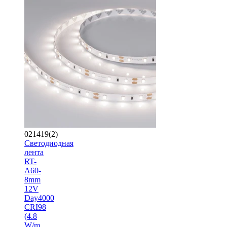
021419(2)
Светодиодная
лента
RT-
A60-
8mm
12V
Day4000
CRI98
(4.8
W/m,