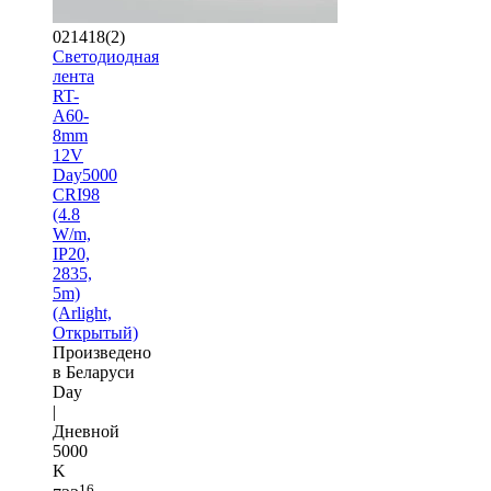
021418(2)
Светодиодная
лента
RT-
A60-
8mm
12V
Day5000
CRI98
(4.8
W/m,
IP20,
2835,
5m)
(Arlight,
Открытый)
Произведено
в Беларуси
Day
|
Дневной
5000
K
16