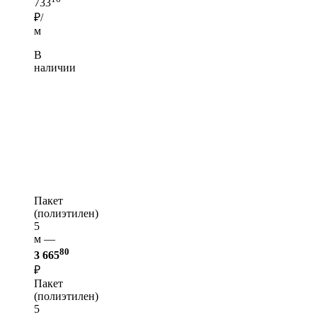
733
₽/
м
В
наличии
Пакет
(полиэтилен)
5
м —
80
3 665
₽
Пакет
(полиэтилен)
5