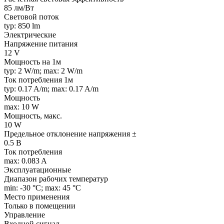
85 лм/Вт
Световой поток
typ: 850 lm
Электрические
Напряжение питания
12 V
Мощность на 1м
typ: 2 W/m; max: 2 W/m
Ток потребления 1м
typ: 0.17 A/m; max: 0.17 A/m
Мощность
max: 10 W
Мощность, макс.
10 W
Предельное отклонение напряжения ±
0.5 В
Ток потребления
max: 0.083 A
Эксплуатационные
Диапазон рабочих температур
min: -30 °C; max: 45 °C
Место применения
Только в помещении
Управление
Входной сигнал