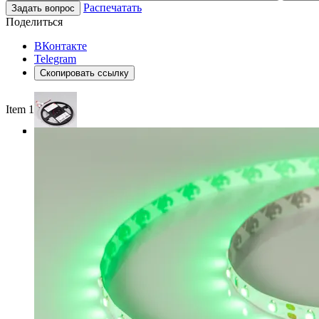
Распечатать
Задать вопрос
Поделиться
ВКонтакте
Telegram
Скопировать ссылку
Item 1 of 3