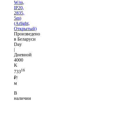
W/m,
IP20,
2835,
5m)
(Arlight,
Открытый)
Произведено
в Беларуси
Day
|
Дневной
4000
K
16
733
₽/
м
В
наличии