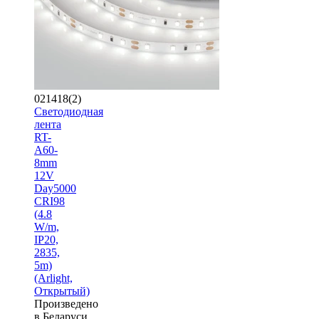
021418(2)
Светодиодная
лента
RT-
A60-
8mm
12V
Day5000
CRI98
(4.8
W/m,
IP20,
2835,
5m)
(Arlight,
Открытый)
Произведено
в Беларуси