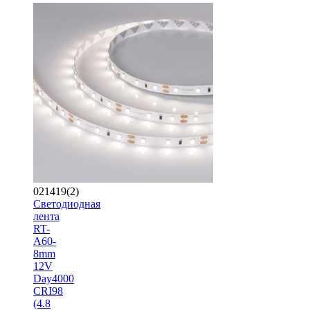
021419(2)
Светодиодная
лента
RT-
A60-
8mm
12V
Day4000
CRI98
(4.8