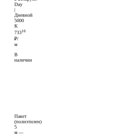
Day
|
Дневной
5000
K
16
733
₽/
м
В
наличии
Пакет
(полиэтилен)
5
м —