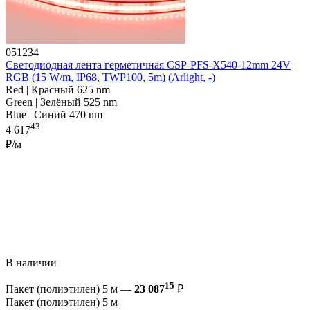
051234
Светодиодная лента герметичная CSP-PFS-X540-12mm 24V
RGB (15 W/m, IP68, TWP100, 5m) (Arlight, -)
Red | Красный 625 nm
Green | Зелёный 525 nm
Blue | Синий 470 nm
43
4 617
₽/м
В наличии
15
Пакет (полиэтилен) 5 м —
23 087
₽
Пакет (полиэтилен) 5 м