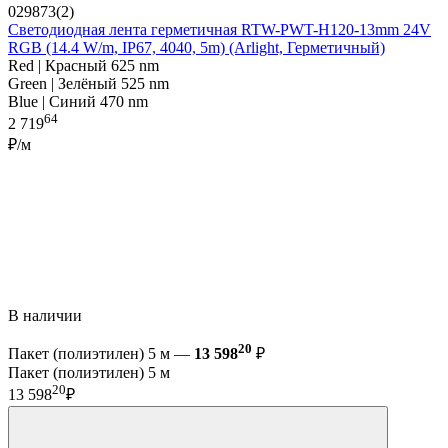
029873(2)
Светодиодная лента герметичная RTW-PWT-H120-13mm 24V
RGB (14.4 W/m, IP67, 4040, 5m) (Arlight, Герметичный)
Red | Красный 625 nm
Green | Зелёный 525 nm
Blue | Синий 470 nm
64
2 719
₽/м
В наличии
20
Пакет (полиэтилен) 5 м —
13 598
₽
Пакет (полиэтилен) 5 м
20
13 598
₽