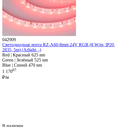
042909
Светодиодная лента RZ-A60-8mm 24V RGB (8 W/m, IP20,
2835, 5m) (Arlight, -)
Red | Красный 625 nm
Green | Зелёный 525 nm
Blue | Синий 470 nm
07
1 170
₽/м
В наличии