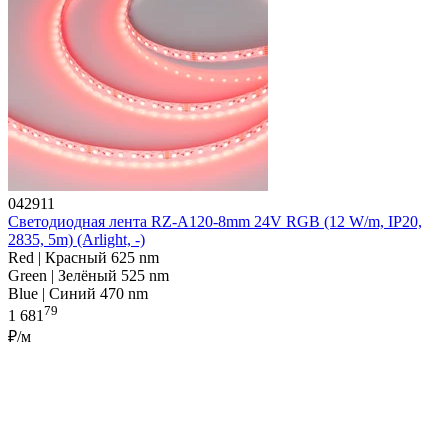
042911
Светодиодная лента RZ-A120-8mm 24V RGB (12 W/m, IP20,
2835, 5m) (Arlight, -)
Red | Красный 625 nm
Green | Зелёный 525 nm
Blue | Синий 470 nm
79
1 681
₽/м