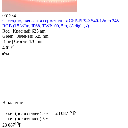
051234
Светодиодная лента герметичная CSP-PFS-X540-12mm 24V
RGB (15 W/m, IP68, TWP100, 5m) (Arlight, -)
Red | Красный 625 nm
Green | Зелёный 525 nm
Blue | Синий 470 nm
43
4 617
₽/м
В наличии
15
Пакет (полиэтилен) 5 м —
23 087
₽
Пакет (полиэтилен) 5 м
15
23 087
₽