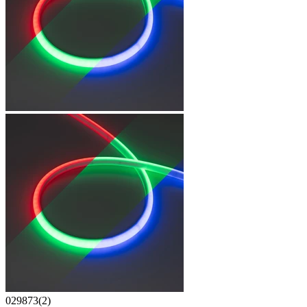
029873(2)