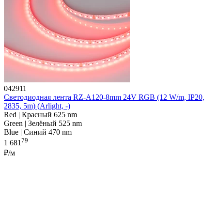
042911
Светодиодная лента RZ-A120-8mm 24V RGB (12 W/m, IP20,
2835, 5m) (Arlight, -)
Red | Красный 625 nm
Green | Зелёный 525 nm
Blue | Синий 470 nm
79
1 681
₽/м