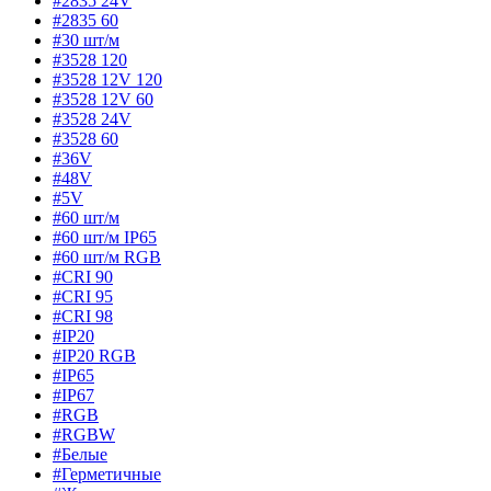
#2835 24V
#2835 60
#30 шт/м
#3528 120
#3528 12V 120
#3528 12V 60
#3528 24V
#3528 60
#36V
#48V
#5V
#60 шт/м
#60 шт/м IP65
#60 шт/м RGB
#CRI 90
#CRI 95
#CRI 98
#IP20
#IP20 RGB
#IP65
#IP67
#RGB
#RGBW
#Белые
#Герметичные