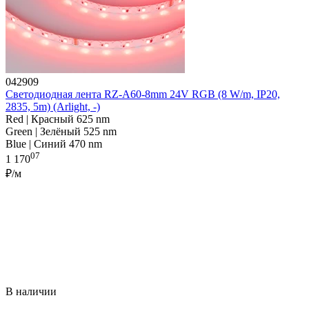
042909
Светодиодная лента RZ-A60-8mm 24V RGB (8 W/m, IP20,
2835, 5m) (Arlight, -)
Red | Красный 625 nm
Green | Зелёный 525 nm
Blue | Синий 470 nm
07
1 170
₽/м
В наличии