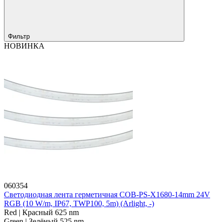
Фильтр
НОВИНКА
060354
Светодиодная лента герметичная COB-PS-X1680-14mm 24V
RGB (10 W/m, IP67, TWP100, 5m) (Arlight, -)
Red | Красный 625 nm
Green | Зелёный 525 nm