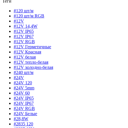
Теги
#120 шт/м
#120 шт/м RGB
#12V
#12V 14,4W
#12V IP65
#12V IP67
#12V RGB
#12V Герметичные
#12V Красная
#12V белая
#12V тепло-белая
#12V холодно-белая
#240 шт/м
#24V
#24V 120
#24V 5mm
#24V 60
#24V IP65
#24V IP67
#24V RGB
#24V Белые
#28,8W
#2835 120