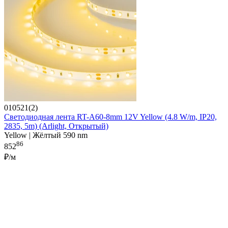
010521(2)
Светодиодная лента RT-A60-8mm 12V Yellow (4.8 W/m, IP20,
2835, 5m) (Arlight, Открытый)
Yellow | Жёлтый 590 nm
86
852
₽/м