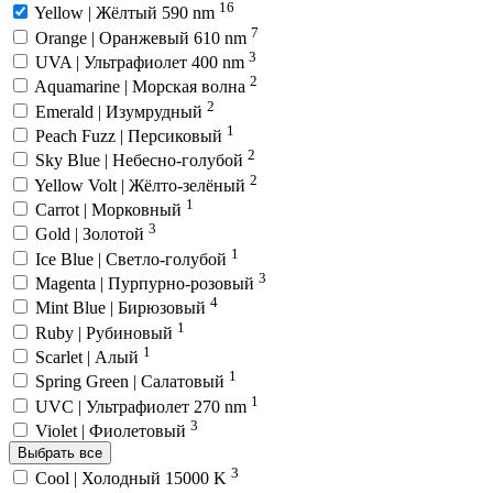
16
Yellow | Жёлтый 590 nm
7
Orange | Оранжевый 610 nm
3
UVA | Ультрафиолет 400 nm
2
Aquamarine | Морская волна
2
Emerald | Изумрудный
1
Peach Fuzz | Персиковый
2
Sky Blue | Небесно-голубой
2
Yellow Volt | Жёлто-зелёный
1
Carrot | Морковный
3
Gold | Золотой
1
Ice Blue | Светло-голубой
3
Magenta | Пурпурно-розовый
4
Mint Blue | Бирюзовый
1
Ruby | Рубиновый
1
Scarlet | Алый
1
Spring Green | Салатовый
1
UVC | Ультрафиолет 270 nm
3
Violet | Фиолетовый
Выбрать все
3
Cool | Холодный 15000 K