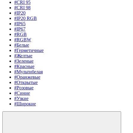
#CRI 95
#CRI 98
#IP20
#IP20 RGB
#IP65
#IP67
#RGB
#RGBW
#Белые
#Герметичные
#Желтые
#Зеленые
#Красные
#Мультибелая
#Оранжевые
#Открытые
#Розовые
#Синие
#Узкие
#Широкие