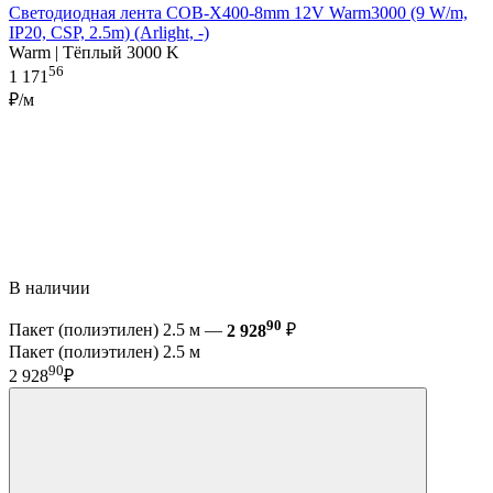
Светодиодная лента COB-X400-8mm 12V Warm3000 (9 W/m,
IP20, CSP, 2.5m) (Arlight, -)
Warm | Тёплый 3000 K
56
1 171
₽/м
В наличии
90
Пакет (полиэтилен) 2.5 м —
2 928
₽
Пакет (полиэтилен) 2.5 м
90
2 928
₽