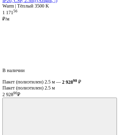
IP20, CSP, 2.5m) (Arlight, -)
Warm | Тёплый 3500 K
56
1 171
₽/м
В наличии
90
Пакет (полиэтилен) 2.5 м —
2 928
₽
Пакет (полиэтилен) 2.5 м
90
2 928
₽