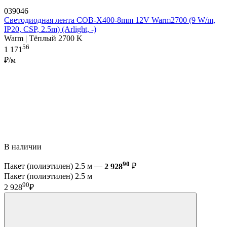
039046
Светодиодная лента COB-X400-8mm 12V Warm2700 (9 W/m,
IP20, CSP, 2.5m) (Arlight, -)
Warm | Тёплый 2700 K
56
1 171
₽/м
В наличии
90
Пакет (полиэтилен) 2.5 м —
2 928
₽
Пакет (полиэтилен) 2.5 м
90
2 928
₽