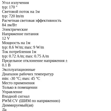
Угол излучения
typ: 170 °
Световой поток на 1м
typ: 720 lm/m
Расчетная световая эффективность
84 лм/Вт
Электрические
Напряжение питания
12 V
Мощность на 1м
typ: 8.6 W/m; max: 9 W/m
Ток потребления 1м
typ: 0.72 A/m; max: 0.75 A/m
Предельное отклонение напряжения ±
0.1 В
Эксплуатационные
Диапазон рабочих температур
min: -30 °C; max: 45 °C
Место применения
Только в помещении
Управление
Входной сигнал
PWM СV (ШИМ по напряжению)
Диммируемый(ая)
Да