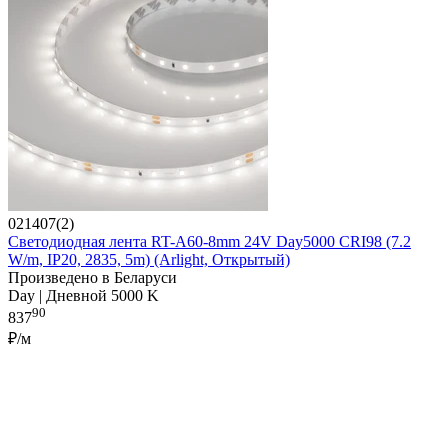
021407(2)
Светодиодная лента RT-A60-8mm 24V Day5000 CRI98 (7.2
W/m, IP20, 2835, 5m) (Arlight, Открытый)
Произведено в Беларуси
Day | Дневной 5000 K
90
837
₽/м