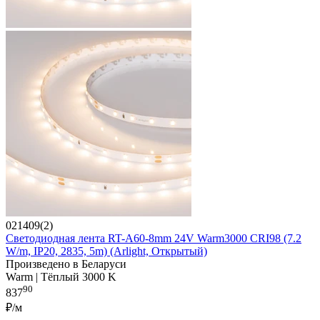
021409(2)
Светодиодная лента RT-A60-8mm 24V Warm3000 CRI98 (7.2
W/m, IP20, 2835, 5m) (Arlight, Открытый)
Произведено в Беларуси
Warm | Тёплый 3000 K
90
837
₽/м