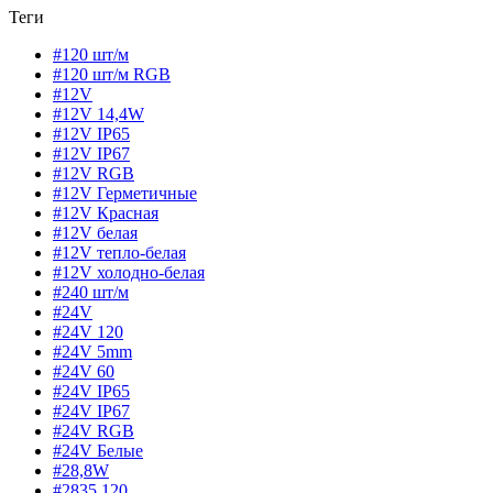
Теги
#120 шт/м
#120 шт/м RGB
#12V
#12V 14,4W
#12V IP65
#12V IP67
#12V RGB
#12V Герметичные
#12V Красная
#12V белая
#12V тепло-белая
#12V холодно-белая
#240 шт/м
#24V
#24V 120
#24V 5mm
#24V 60
#24V IP65
#24V IP67
#24V RGB
#24V Белые
#28,8W
#2835 120