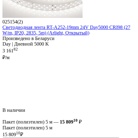
025154(2)
Светодиодная лента RT-A252-19mm 24V Day5000 CRI98 (27
W/m, IP20, 2835, 5m) (Arlight, Открытый)
Произведено в Беларуси
Day | Дневной 5000 K
82
3 161
₽/м
В наличии
10
Пакет (полиэтилен) 5 м —
15 809
₽
Пакет (полиэтилен) 5 м
10
15 809
₽