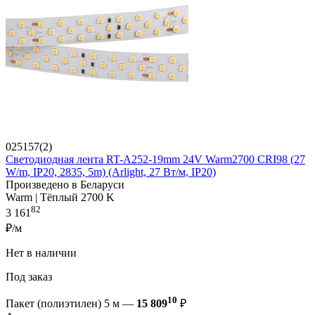
025157(2)
Светодиодная лента RT-A252-19mm 24V Warm2700 CRI98 (27
W/m, IP20, 2835, 5m) (Arlight, 27 Вт/м, IP20)
Произведено в Беларуси
Warm | Тёплый 2700 K
82
3 161
₽/м
Нет в наличии
Под заказ
10
Пакет (полиэтилен) 5 м —
15 809
₽