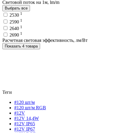
Световой поток на 1м, lm/m
Выбрать все
1
2530
1
2590
1
2640
1
2690
Расчетная световая эффективность, лм/Вт
Показать 4 товара
Теги
#120 шт/м
#120 шт/м RGB
#12V
#12V 14,4W
#12V IP65
#12V IP67