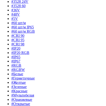
#3528 24V
#3528 60
#36V
#48V
#5V
#60 шт/м
#60 шт/м IP65
#60 шт/м RGB
#CRI 90
#CRI 95
#CRI 98
#IP20
#IP20 RGB
#IP65
#IP67
#RGB
#RGBW
#Белые
#Герметичные
#Желтые
#Зеленые
#Красные
#Мультибелая
#Оранжевые
#Открытые