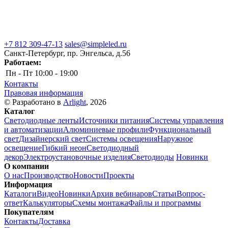
+7 812 309-47-13
sales@simpleled.ru
Санкт-Петербург, пр. Энгельса, д.56
Работаем:
Пн - Пт
10:00 - 19:00
Контакты
Правовая информация
© Разработано в
Arlight
, 2026
Каталог
Светодиодные ленты
Источники питания
Системы управления
и автоматизации
Алюминиевые профили
Функциональный
свет
Дизайнерский свет
Системы освещения
Наружное
освещение
Гибкий неон
Светодиодный
декор
Электроустановочные изделия
Светодиоды
Новинки
О компании
О нас
Производство
Новости
Проекты
Информация
Каталоги
Видео
Новинки
Архив вебинаров
Статьи
Вопрос-
ответ
Калькуляторы
Схемы монтажа
Файлы и программы
Покупателям
Контакты
Доставка