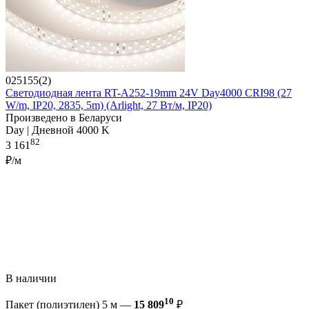
025155(2)
Светодиодная лента RT-A252-19mm 24V Day4000 CRI98 (27
W/m, IP20, 2835, 5m) (Arlight, 27 Вт/м, IP20)
Произведено в Беларуси
Day | Дневной 4000 K
82
3 161
₽/м
В наличии
10
Пакет (полиэтилен) 5 м —
15 809
₽