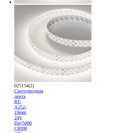
025154(2)
Светодиодная
лента
RT-
A252-
19mm
24V
Day5000
CRI98