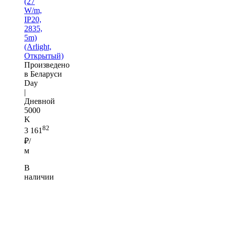
(27
W/m,
IP20,
2835,
5m)
(Arlight,
Открытый)
Произведено
в Беларуси
Day
|
Дневной
5000
K
82
3 161
₽/
м
В
наличии