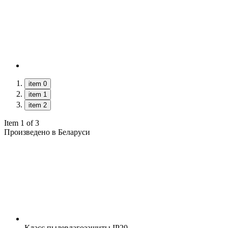
item 0
item 1
item 2
Item 1 of 3
Произведено в Беларуси
Класс пылевлагозащиты
IP20