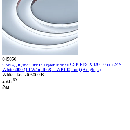
045050
Светодиодная лента герметичная CSP-PFS-X320-10mm 24V
White6000 (10 W/m, IP68, TWP100, 5m) (Arlight, -)
White | Белый 6000 K
69
2 917
₽/м