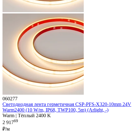
060277
Светодиодная лента герметичная CSP-PFS-X320-10mm 24V
Warm2400 (10 W/m, IP68, TWP100, 5m) (Arlight, -)
Warm | Тёплый 2400 K
69
2 917
₽/м