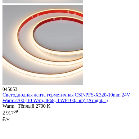
045053
Светодиодная лента герметичная CSP-PFS-X320-10mm 24V
Warm2700 (10 W/m, IP68, TWP100, 5m) (Arlight, -)
Warm | Тёплый 2700 K
69
2 917
₽/м