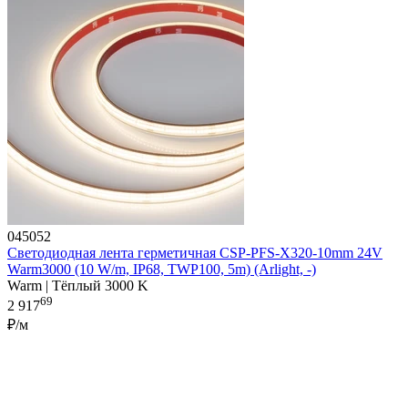
045052
Светодиодная лента герметичная CSP-PFS-X320-10mm 24V
Warm3000 (10 W/m, IP68, TWP100, 5m) (Arlight, -)
Warm | Тёплый 3000 K
69
2 917
₽/м