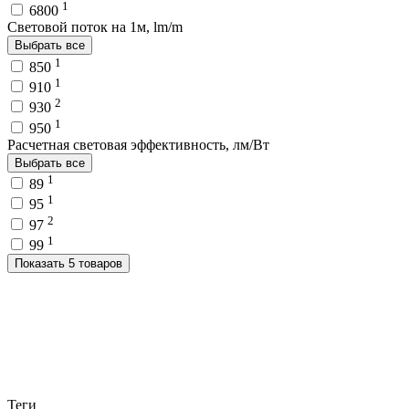
1
6800
Световой поток на 1м, lm/m
Выбрать все
1
850
1
910
2
930
1
950
Расчетная световая эффективность, лм/Вт
Выбрать все
1
89
1
95
2
97
1
99
Показать 5 товаров
Теги