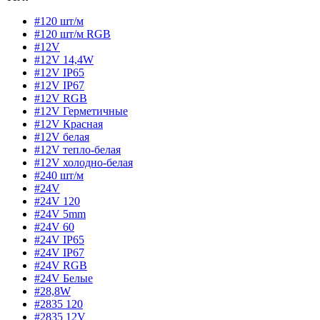
#120 шт/м
#120 шт/м RGB
#12V
#12V 14,4W
#12V IP65
#12V IP67
#12V RGB
#12V Герметичные
#12V Красная
#12V белая
#12V тепло-белая
#12V холодно-белая
#240 шт/м
#24V
#24V 120
#24V 5mm
#24V 60
#24V IP65
#24V IP67
#24V RGB
#24V Белые
#28,8W
#2835 120
#2835 12V