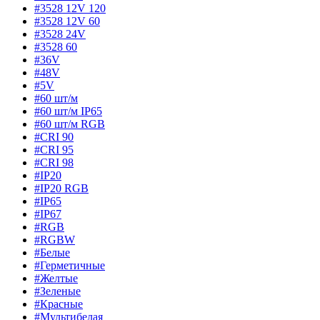
#3528 12V 120
#3528 12V 60
#3528 24V
#3528 60
#36V
#48V
#5V
#60 шт/м
#60 шт/м IP65
#60 шт/м RGB
#CRI 90
#CRI 95
#CRI 98
#IP20
#IP20 RGB
#IP65
#IP67
#RGB
#RGBW
#Белые
#Герметичные
#Желтые
#Зеленые
#Красные
#Мультибелая