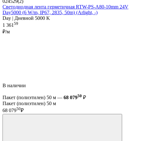
024529(2)
Светодиодная лента герметичная RTW-PS-A80-10mm 24V
Day5000 (6 W/m, IP67, 2835, 50m) (Arlight, -)
Day | Дневной 5000 K
59
1 361
₽/м
В наличии
50
Пакет (полиэтилен) 50 м —
68 079
₽
Пакет (полиэтилен) 50 м
50
68 079
₽