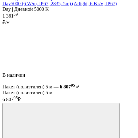
Day5000 (6 W/m, IP67, 2835, 5m) (Arlight, 6 Вт/м, IP67)
Day | Дневной 5000 K
59
1 361
₽/м
В наличии
95
Пакет (полиэтилен) 5 м —
6 807
₽
Пакет (полиэтилен) 5 м
95
6 807
₽