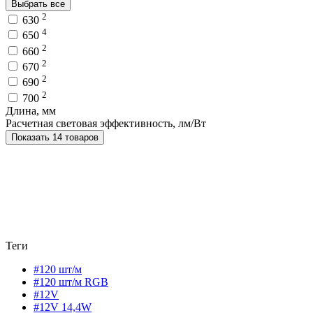
Выбрать все
2
630
4
650
2
660
2
670
2
690
2
700
Длина, мм
Расчетная световая эффективность, лм/Вт
Показать 14 товаров
Теги
#120 шт/м
#120 шт/м RGB
#12V
#12V 14,4W