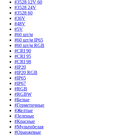
#3528 12V 60
#3528 24V
#3528 60
#36V
#48V
#5V
#60 шт/м
#60 шт/м IP65
#60 шт/м RGB
#CRI 90
#CRI 95
#CRI 98
#IP20
#IP20 RGB
#IP65
#IP67
#RGB
#RGBW
#Белые
#Герметичные
#Желтые
#Зеленые
#Красные
#Мультибелая
#Оранжевые