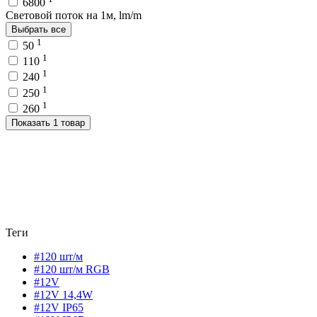
6800
Световой поток на 1м, lm/m
Выбрать все
1
50
1
110
1
240
1
250
1
260
Показать 1 товар
Теги
#120 шт/м
#120 шт/м RGB
#12V
#12V 14,4W
#12V IP65