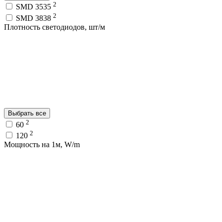
2
SMD 3535
2
SMD 3838
Плотность светодиодов, шт/м
Выбрать все
2
60
2
120
Мощность на 1м, W/m