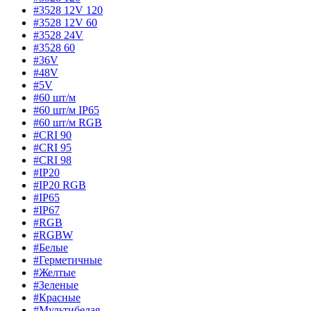
#3528 12V 120
#3528 12V 60
#3528 24V
#3528 60
#36V
#48V
#5V
#60 шт/м
#60 шт/м IP65
#60 шт/м RGB
#CRI 90
#CRI 95
#CRI 98
#IP20
#IP20 RGB
#IP65
#IP67
#RGB
#RGBW
#Белые
#Герметичные
#Желтые
#Зеленые
#Красные
#Мультибелая