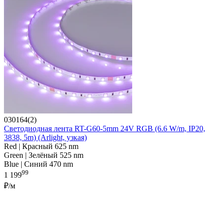
030164(2)
Светодиодная лента RT-G60-5mm 24V RGB (6.6 W/m, IP20,
3838, 5m) (Arlight, узкая)
Red | Красный 625 nm
Green | Зелёный 525 nm
Blue | Синий 470 nm
99
1 199
₽/м