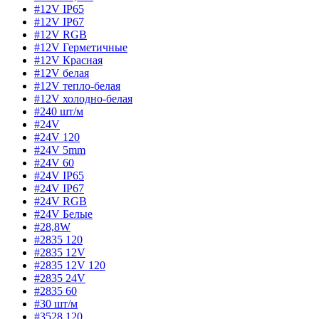
#12V IP65
#12V IP67
#12V RGB
#12V Герметичные
#12V Красная
#12V белая
#12V тепло-белая
#12V холодно-белая
#240 шт/м
#24V
#24V 120
#24V 5mm
#24V 60
#24V IP65
#24V IP67
#24V RGB
#24V Белые
#28,8W
#2835 120
#2835 12V
#2835 12V 120
#2835 24V
#2835 60
#30 шт/м
#3528 120