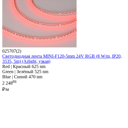
025707(2)
Светодиодная лента MINI-F120-5mm 24V RGB (8 W/m, IP20,
3535, 5m) (Arlight, узкая)
Red | Красный 625 nm
Green | Зелёный 525 nm
Blue | Синий 470 nm
86
2 248
₽/м