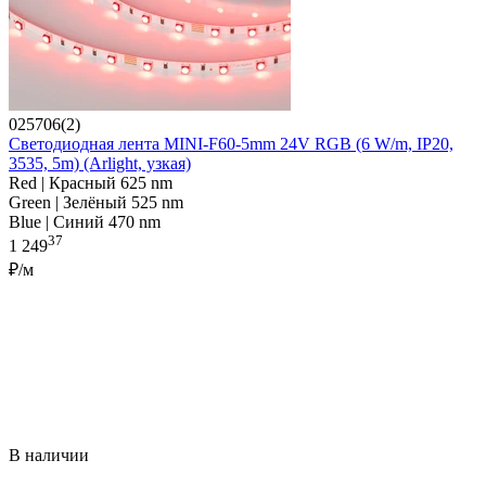
025706(2)
Светодиодная лента MINI-F60-5mm 24V RGB (6 W/m, IP20,
3535, 5m) (Arlight, узкая)
Red | Красный 625 nm
Green | Зелёный 525 nm
Blue | Синий 470 nm
37
1 249
₽/м
В наличии