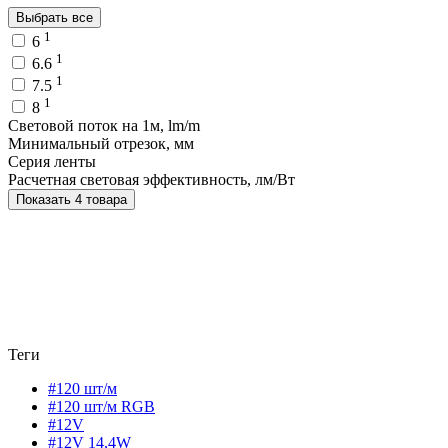
Выбрать все
1
6
1
6.6
1
7.5
1
8
Световой поток на 1м, lm/m
Минимальный отрезок, мм
Серия ленты
Расчетная световая эффективность, лм/Вт
Показать 4 товара
Теги
#120 шт/м
#120 шт/м RGB
#12V
#12V 14,4W