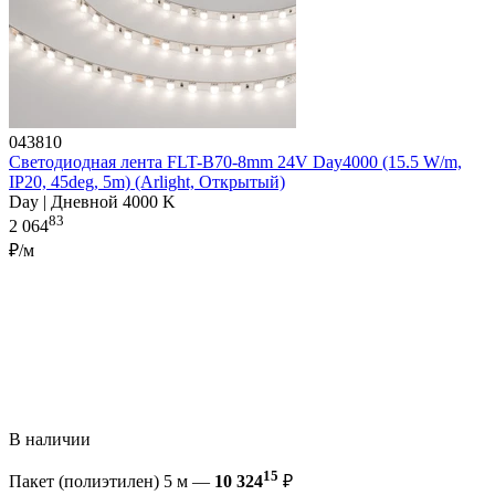
043810
Светодиодная лента FLT-B70-8mm 24V Day4000 (15.5 W/m,
IP20, 45deg, 5m) (Arlight, Открытый)
Day | Дневной 4000 K
83
2 064
₽/м
В наличии
15
Пакет (полиэтилен) 5 м —
10 324
₽