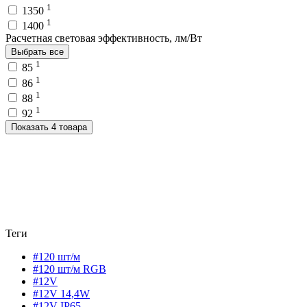
1
1350
1
1400
Расчетная световая эффективность, лм/Вт
Выбрать все
1
85
1
86
1
88
1
92
Показать 4 товара
Теги
#120 шт/м
#120 шт/м RGB
#12V
#12V 14,4W
#12V IP65