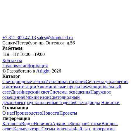
+7 812 309-47-13
sales@simpleled.ru
Санкт-Петербург, пр. Энгельса, д.56
Работаем:
Пн - Пт
10:00 - 19:00
Контакты
Правовая информация
© Разработано в
Arlight
, 2026
Каталог
Светодиодные ленты
Источники питания
Системы управления
и автоматизации
Алюминиевые профили
Функциональный
свет
Дизайнерский свет
Системы освещения
Наружное
освещение
Гибкий неон
Светодиодный
декор
Электроустановочные изделия
Светодиоды
Новинки
О компании
О нас
Производство
Новости
Проекты
Информация
Каталоги
Видео
Новинки
Архив вебинаров
Статьи
Вопрос-
ответ
Калькуляторы
Схемы монтажа
Файлы и программы