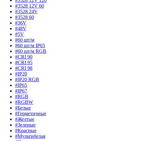
#3528 12V 120
#3528 12V 60
#3528 24V
#3528 60
#36V
#48V
#5V
#60 шт/м
#60 шт/м IP65
#60 шт/м RGB
#CRI 90
#CRI 95
#CRI 98
#IP20
#IP20 RGB
#IP65
#IP67
#RGB
#RGBW
#Белые
#Герметичные
#Желтые
#Зеленые
#Красные
#Мультибелая