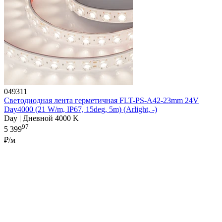
049311
Светодиодная лента герметичная FLT-PS-A42-23mm 24V
Day4000 (21 W/m, IP67, 15deg, 5m) (Arlight, -)
Day | Дневной 4000 K
97
5 399
₽/м