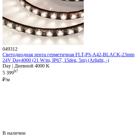
049312
Светодиодная лента герметичная FLT-PS-A42-BLACK-23mm
24V Day4000 (21 W/m, IP67, 15deg, 5m) (Arlight, -)
Day | Дневной 4000 K
97
5 399
₽/м
В наличии