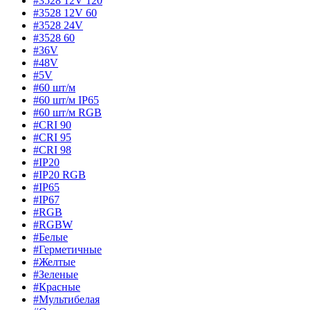
#3528 12V 120
#3528 12V 60
#3528 24V
#3528 60
#36V
#48V
#5V
#60 шт/м
#60 шт/м IP65
#60 шт/м RGB
#CRI 90
#CRI 95
#CRI 98
#IP20
#IP20 RGB
#IP65
#IP67
#RGB
#RGBW
#Белые
#Герметичные
#Желтые
#Зеленые
#Красные
#Мультибелая