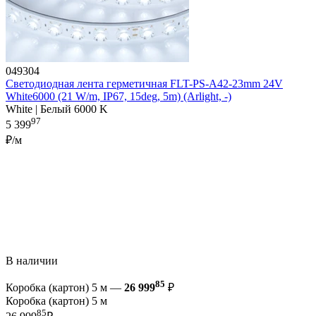
049304
Светодиодная лента герметичная FLT-PS-A42-23mm 24V
White6000 (21 W/m, IP67, 15deg, 5m) (Arlight, -)
White | Белый 6000 K
97
5 399
₽/м
В наличии
85
Коробка (картон) 5 м —
26 999
₽
Коробка (картон) 5 м
85