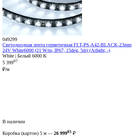
049299
Светодиодная лента герметичная FLT-PS-A42-BLACK-23mm
24V White6000 (21 W/m, IP67, 15deg, 5m) (Arlight, -)
White | Белый 6000 K
97
5 399
₽/м
В наличии
85
Коробка (картон) 5 м —
26 999
₽