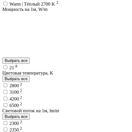
2
Warm | Тёплый 2700 K
Мощность на 1м, W/m
Выбрать все
8
21
Цветовая температура, K
Выбрать все
2
2800
2
3100
2
4200
2
6500
Световой поток на 1м, lm/m
Выбрать все
2
2300
2
2350