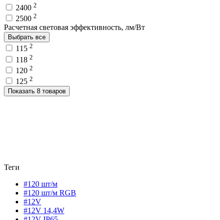
2
2400
2
2500
Расчетная световая эффективность, лм/Вт
Выбрать все
2
115
2
118
2
120
2
125
Показать 8 товаров
Теги
#120 шт/м
#120 шт/м RGB
#12V
#12V 14,4W
#12V IP65