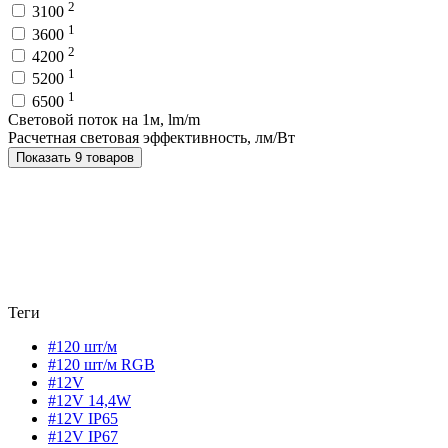
2
3100
1
3600
2
4200
1
5200
1
6500
Световой поток на 1м, lm/m
Расчетная световая эффективность, лм/Вт
Показать 9 товаров
Теги
#120 шт/м
#120 шт/м RGB
#12V
#12V 14,4W
#12V IP65
#12V IP67