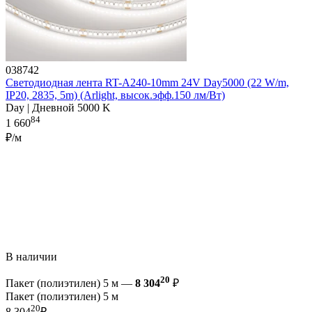
038742
Светодиодная лента RT-A240-10mm 24V Day5000 (22 W/m,
IP20, 2835, 5m) (Arlight, высок.эфф.150 лм/Вт)
Day | Дневной 5000 K
84
1 660
₽/м
В наличии
20
Пакет (полиэтилен) 5 м —
8 304
₽
Пакет (полиэтилен) 5 м
20