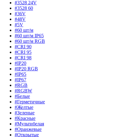
#3528 24V
#3528 60
#36V
#48V
#5V
#60 шт/м
#60 шт/м IP65
#60 шт/м RGB
#CRI 90
#CRI 95
#CRI 98
#IP20
#IP20 RGB
#IP65
#IP67
#RGB
#RGBW
#Белые
#Герметичные
#Желтые
#Зеленые
#Красные
#Мультибелая
#Оранжевые
#Открытые