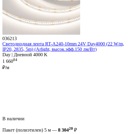
036213
Светодиодная лента RT-A240-10mm 24V Day4000 (22 W/m,
IP20, 2835, 5m) (Arlight, высок.эфф.150 лм/Вт)
Day | Дневной 4000 K
84
1 660
₽/м
В наличии
20
Пакет (полиэтилен) 5 м —
8 304
₽