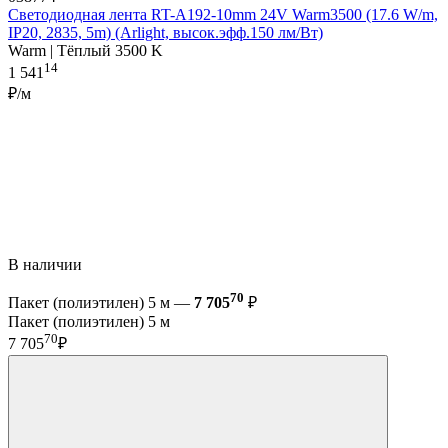
Светодиодная лента RT-A192-10mm 24V Warm3500 (17.6 W/m,
IP20, 2835, 5m) (Arlight, высок.эфф.150 лм/Вт)
Warm | Тёплый 3500 K
14
1 541
₽/м
В наличии
70
Пакет (полиэтилен) 5 м —
7 705
₽
Пакет (полиэтилен) 5 м
70
7 705
₽