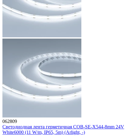
062809
Светодиодная лента герметичная COB-SE-X544-8mm 24V
White6000 (11 W/m, IP65, 5m) (Arlight, -)