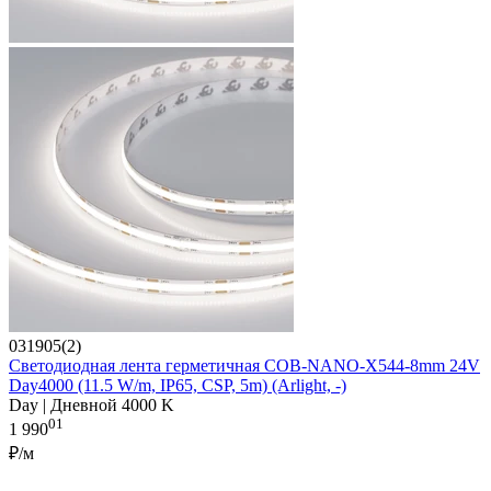
031905(2)
Светодиодная лента герметичная COB-NANO-X544-8mm 24V
Day4000 (11.5 W/m, IP65, CSP, 5m) (Arlight, -)
Day | Дневной 4000 K
01
1 990
₽/м