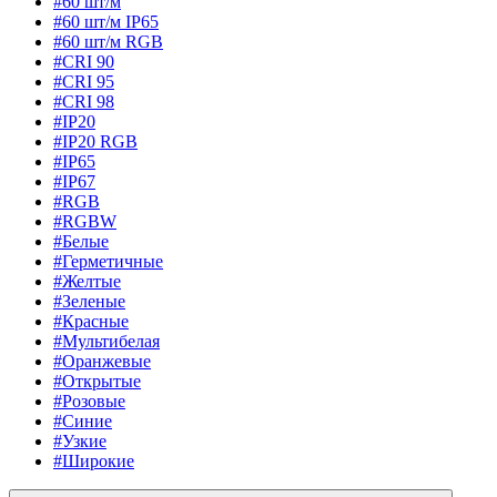
#60 шт/м
#60 шт/м IP65
#60 шт/м RGB
#CRI 90
#CRI 95
#CRI 98
#IP20
#IP20 RGB
#IP65
#IP67
#RGB
#RGBW
#Белые
#Герметичные
#Желтые
#Зеленые
#Красные
#Мультибелая
#Оранжевые
#Открытые
#Розовые
#Синие
#Узкие
#Широкие