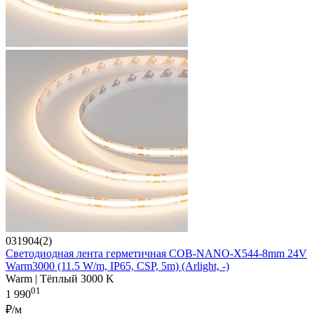
031904(2)
Светодиодная лента герметичная COB-NANO-X544-8mm 24V
Warm3000 (11.5 W/m, IP65, CSP, 5m) (Arlight, -)
Warm | Тёплый 3000 K
01
1 990
₽/м