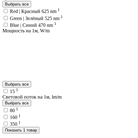
Выбрать все
1
Red | Красный 625 nm
1
Green | Зелёный 525 nm
1
Blue | Синий 470 nm
Мощность на 1м, W/m
Выбрать все
1
15
Световой поток на 1м, lm/m
Выбрать все
1
80
1
160
1
350
Показать 1 товар