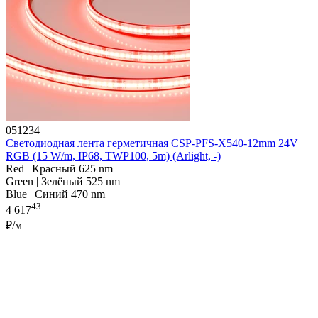
051234
Светодиодная лента герметичная CSP-PFS-X540-12mm 24V
RGB (15 W/m, IP68, TWP100, 5m) (Arlight, -)
Red | Красный 625 nm
Green | Зелёный 525 nm
Blue | Синий 470 nm
43
4 617
₽/м