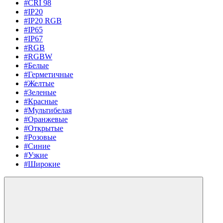
#CRI 98
#IP20
#IP20 RGB
#IP65
#IP67
#RGB
#RGBW
#Белые
#Герметичные
#Желтые
#Зеленые
#Красные
#Мультибелая
#Оранжевые
#Открытые
#Розовые
#Синие
#Узкие
#Широкие