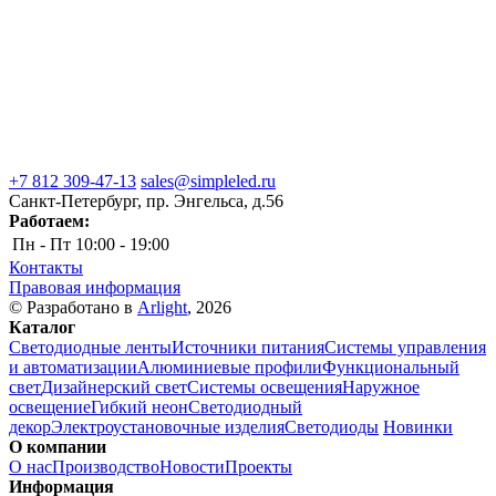
+7 812 309-47-13
sales@simpleled.ru
Санкт-Петербург, пр. Энгельса, д.56
Работаем:
Пн - Пт
10:00 - 19:00
Контакты
Правовая информация
© Разработано в
Arlight
, 2026
Каталог
Светодиодные ленты
Источники питания
Системы управления
и автоматизации
Алюминиевые профили
Функциональный
свет
Дизайнерский свет
Системы освещения
Наружное
освещение
Гибкий неон
Светодиодный
декор
Электроустановочные изделия
Светодиоды
Новинки
О компании
О нас
Производство
Новости
Проекты
Информация