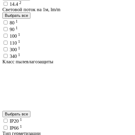
2
14.4
Световой поток на 1м, lm/m
Выбрать все
1
80
1
90
1
100
1
110
1
300
1
340
Класс пылевлагозащиты
Выбрать все
1
IP20
1
IP66
Тип герметизации