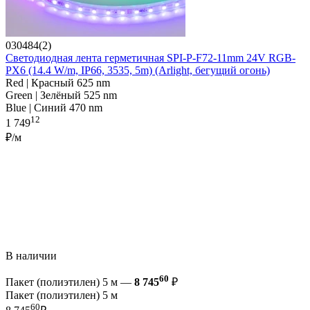
030484(2)
Светодиодная лента герметичная SPI-P-F72-11mm 24V RGB-
PX6 (14.4 W/m, IP66, 3535, 5m) (Arlight, бегущий огонь)
Red | Красный 625 nm
Green | Зелёный 525 nm
Blue | Синий 470 nm
12
1 749
₽/м
В наличии
60
Пакет (полиэтилен) 5 м —
8 745
₽
Пакет (полиэтилен) 5 м
60