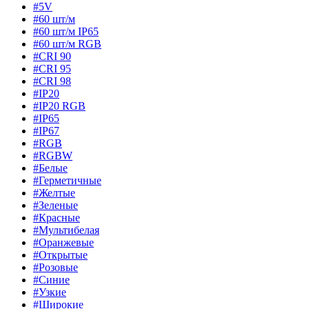
#5V
#60 шт/м
#60 шт/м IP65
#60 шт/м RGB
#CRI 90
#CRI 95
#CRI 98
#IP20
#IP20 RGB
#IP65
#IP67
#RGB
#RGBW
#Белые
#Герметичные
#Желтые
#Зеленые
#Красные
#Мультибелая
#Оранжевые
#Открытые
#Розовые
#Синие
#Узкие
#Широкие