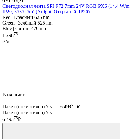
030195(2)
Светодиодная лента SPI-F72-7mm 24V RGB-PX6 (14.4 W/m,
IP20, 3535, 5m) (Arlight, Открытый, IP20)
Red | Красный 625 nm
Green | Зелёный 525 nm
Blue | Синий 470 nm
75
1 298
₽/м
В наличии
75
Пакет (полиэтилен) 5 м —
6 493
₽
Пакет (полиэтилен) 5 м
75
6 493
₽