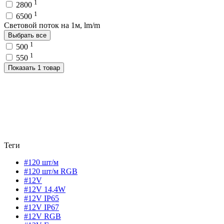
1
2800
1
6500
Световой поток на 1м, lm/m
Выбрать все
1
500
1
550
Показать 1 товар
Теги
#120 шт/м
#120 шт/м RGB
#12V
#12V 14,4W
#12V IP65
#12V IP67
#12V RGB