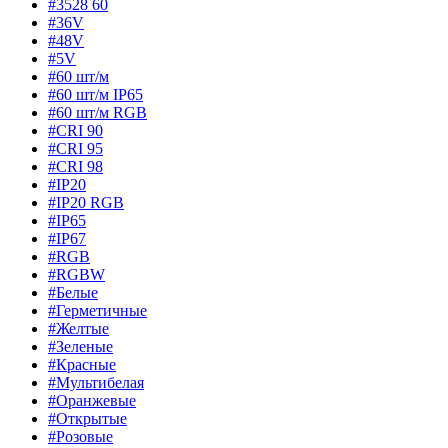
#3528 60
#36V
#48V
#5V
#60 шт/м
#60 шт/м IP65
#60 шт/м RGB
#CRI 90
#CRI 95
#CRI 98
#IP20
#IP20 RGB
#IP65
#IP67
#RGB
#RGBW
#Белые
#Герметичные
#Желтые
#Зеленые
#Красные
#Мультибелая
#Оранжевые
#Открытые
#Розовые