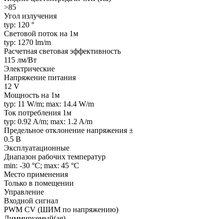
>85
Угол излучения
typ: 120 °
Световой поток на 1м
typ: 1270 lm/m
Расчетная световая эффективность
115 лм/Вт
Электрические
Напряжение питания
12 V
Мощность на 1м
typ: 11 W/m; max: 14.4 W/m
Ток потребления 1м
typ: 0.92 A/m; max: 1.2 A/m
Предельное отклонение напряжения ±
0.5 В
Эксплуатационные
Диапазон рабочих температур
min: -30 °C; max: 45 °C
Место применения
Только в помещении
Управление
Входной сигнал
PWM СV (ШИМ по напряжению)
Диммируемый(ая)