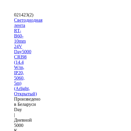
021423(2)
Светодиодная
лента
RT-
B60-
10mm
24V
Day5000
CRI98
(14.4
W/m,
IP20,
5060,
5m)
(Arlight,
Открытый)
Произведено
в Беларуси
Day
|
Дневной
5000
K