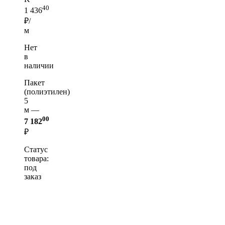
40
1 436
₽/
м
Нет
в
наличии
Пакет
(полиэтилен)
5
м —
00
7 182
₽
Статус
товара:
под
заказ