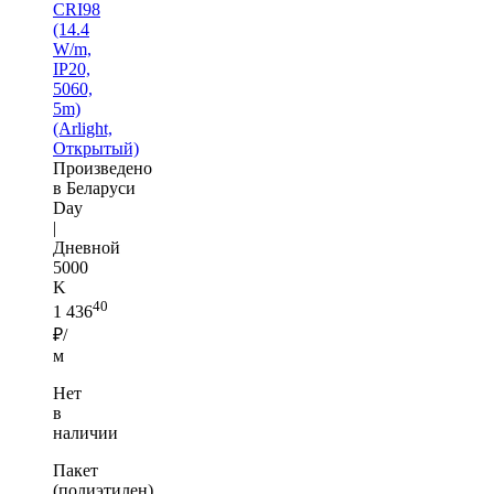
CRI98
(14.4
W/m,
IP20,
5060,
5m)
(Arlight,
Открытый)
Произведено
в Беларуси
Day
|
Дневной
5000
K
40
1 436
₽/
м
Нет
в
наличии
Пакет
(полиэтилен)