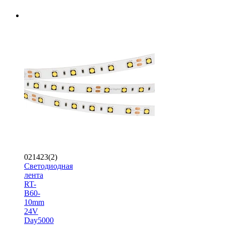
021423(2)
Светодиодная
лента
RT-
B60-
10mm
24V
Day5000