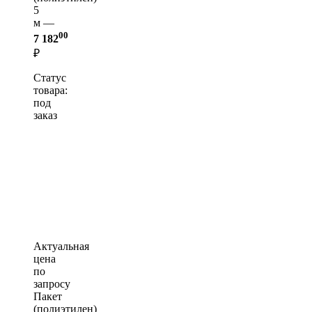
5
м —
00
7 182
₽
Статус
товара:
под
заказ
Актуальная
цена
по
запросу
Пакет
(полиэтилен)