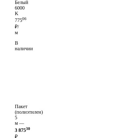
Белый
6000
K
06
775
₽/
м
В
наличии
Пакет
(полиэтилен)
5
м —
30
3 875
₽