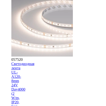
057520
Светодиодная
лента
UL-
A120-
8mm
24V
Day4000
(2
W/m,
IP20,