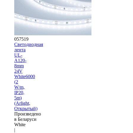
057519
Светодиодная
лента
UL-
A120-
8mm
24V
White6000
(2
W/m,
IP20,
5m)
(Arlight,
Открытый)
Произведено
в Беларуси
White
|