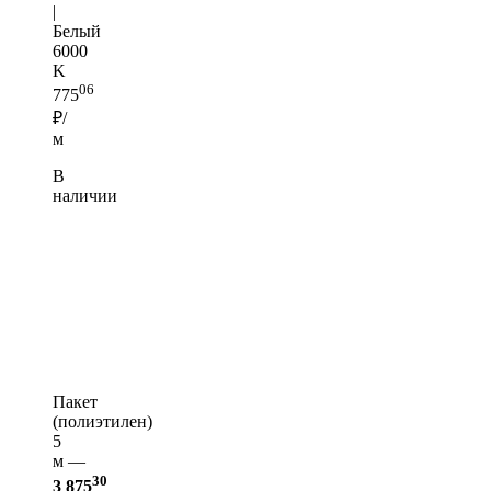
|
Белый
6000
K
06
775
₽/
м
В
наличии
Пакет
(полиэтилен)
5
м —
30
3 875