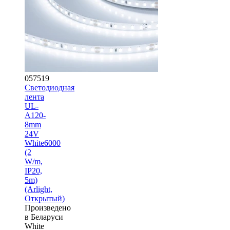
057519
Светодиодная
лента
UL-
A120-
8mm
24V
White6000
(2
W/m,
IP20,
5m)
(Arlight,
Открытый)
Произведено
в Беларуси
White