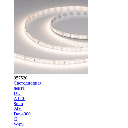
057520
Светодиодная
лента
UL-
A120-
8mm
24V
Day4000
(2
W/m,