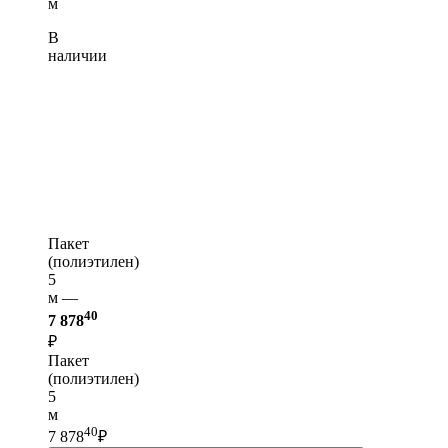
м
В
наличии
Пакет
(полиэтилен)
5
м —
40
7 878
₽
Пакет
(полиэтилен)
5
м
40
7 878
₽