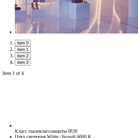
item 0
item 1
item 2
item 3
Item 1 of 4
Класс пылевлагозащиты
IP20
Цвет свечения
White | Белый 6000 K