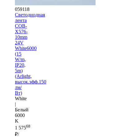
059118
Светодиодная
лента
COB-
X576-
10mm
24V
White6000
(15
W/m,
IP20,
5m)
(Arlight,
высок.эфф.150
лм/
Вт)
White
|
Белый
6000
K
68
1 575
₽/