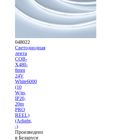
048022
Светодиодная
лента
COB-
X480-
8mm
24V
White6000
(10
W/m,
IP20,
20m
PRO
REEL)
(Arlight,
-)
Произведено
в Беларуси