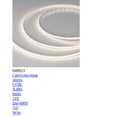
048023
Светодиодная
лента
COB-
X480-
8mm
24V
Day4000
(10
W/m,