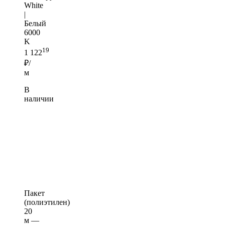
White
|
Белый
6000
K
19
1 122
₽/
м
В
наличии
Пакет
(полиэтилен)
20
м —