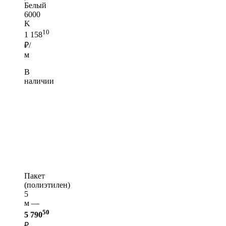
Белый
6000
K
10
1 158
₽/
м
В
наличии
Пакет
(полиэтилен)
5
м —
50
5 790
₽