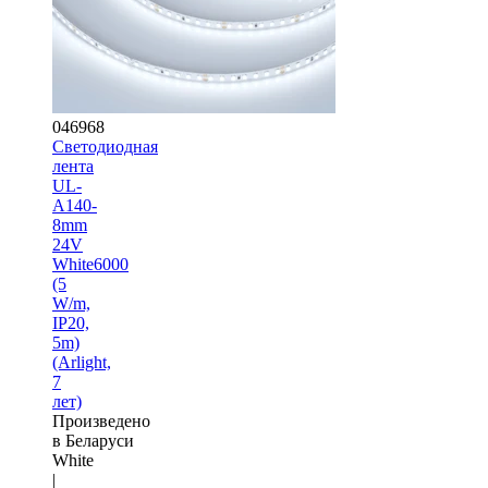
046968
Светодиодная
лента
UL-
A140-
8mm
24V
White6000
(5
W/m,
IP20,
5m)
(Arlight,
7
лет)
Произведено
в Беларуси
White
|