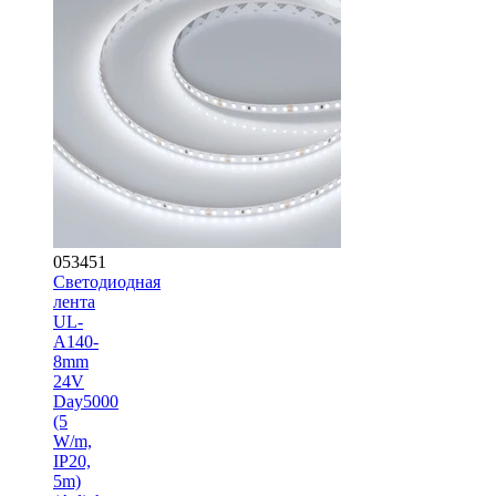
053451
Светодиодная
лента
UL-
A140-
8mm
24V
Day5000
(5
W/m,
IP20,
5m)