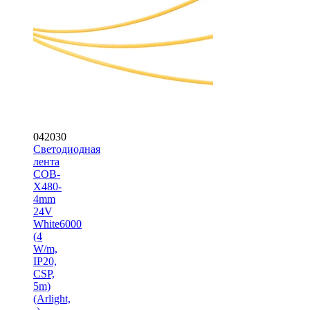
042030
Светодиодная
лента
COB-
X480-
4mm
24V
White6000
(4
W/m,
IP20,
CSP,
5m)
(Arlight,