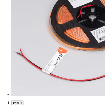
item 0