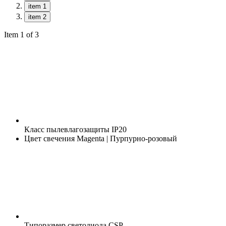
item 1
item 2
Item 1 of 3
Класс пылевлагозащиты
IP20
Цвет свечения
Magenta | Пурпурно-розовый
Типоразмер светодиода
CSP