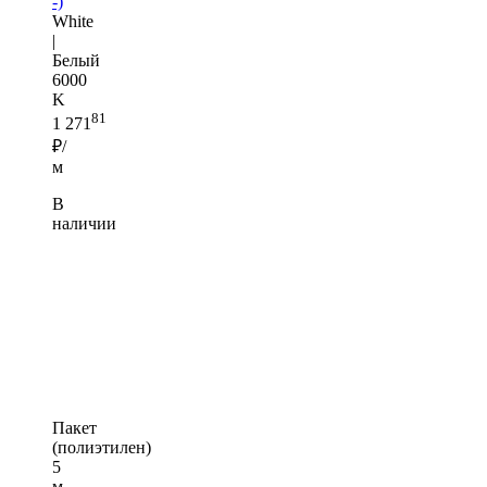
-)
White
|
Белый
6000
K
81
1 271
₽/
м
В
наличии
Пакет
(полиэтилен)
5
м —