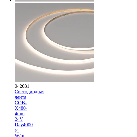
042031
Светодиодная
лента
COB-
X480-
4mm
24V
Day4000
(4
W/m,